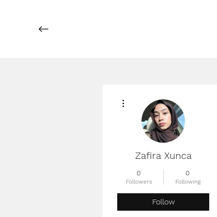
More actions
Zafira Xunca
0
0
Followers
Following
Follow