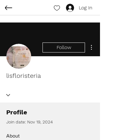
Log In
More actions
Follow
lisfloristeria
Profile
Join date: Nov 19, 2024
About