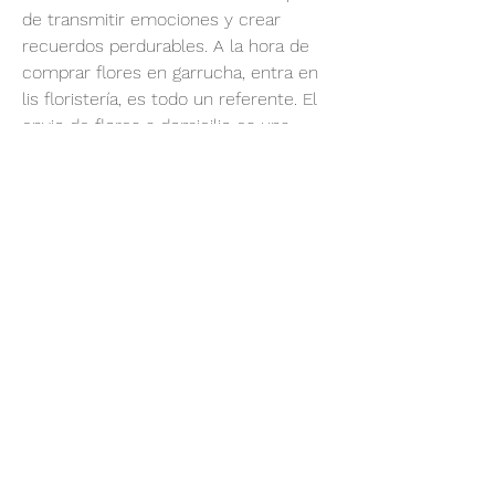
de transmitir emociones y crear 
recuerdos perdurables. A la hora de 
comprar flores en garrucha, entra en 
lis floristería, es todo un referente. El 
envio de flores a domicilio es una 
práctica que ha ganado una 
popularidad significativa en la 
actualidad. La posibilidad de expresar 
sentimientos, celebrar ocasiones 
especiales o simplemente alegrar el 
día de alguien a través de la entrega 
de flores es un gesto atemporal y 
apreciado. Las flores, con su belleza y 
fragancia, tienen el poder de 
transmitir emociones de manera 
única, convirtiéndolas en el regalo 
idóneo para diversas situaciones. 
Encuentra en lisnery navarro florista 